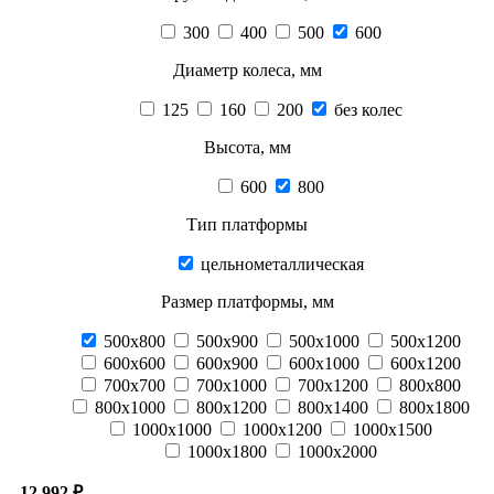
300
400
500
600
Диаметр колеса, мм
125
160
200
без колес
Высота, мм
600
800
Тип платформы
цельнометаллическая
Размер платформы, мм
500х800
500х900
500х1000
500х1200
600х600
600х900
600х1000
600х1200
700х700
700х1000
700х1200
800х800
800х1000
800х1200
800х1400
800х1800
1000х1000
1000х1200
1000х1500
1000х1800
1000х2000
12 992 ₽