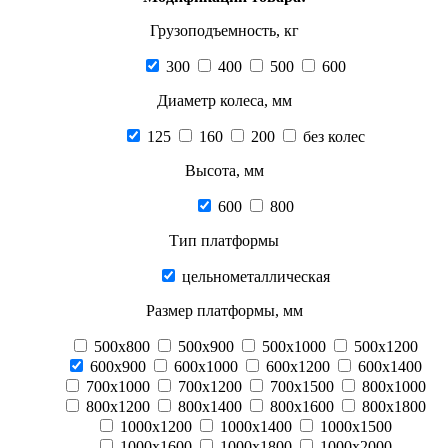
Грузоподъемность, кг
300
400
500
600
Диаметр колеса, мм
125
160
200
без колес
Высота, мм
600
800
Тип платформы
цельнометаллическая
Размер платформы, мм
500х800
500х900
500х1000
500х1200
600х900
600х1000
600х1200
600х1400
700х1000
700х1200
700х1500
800х1000
800х1200
800х1400
800х1600
800х1800
1000х1200
1000х1400
1000х1500
1000х1600
1000х1800
1000х2000