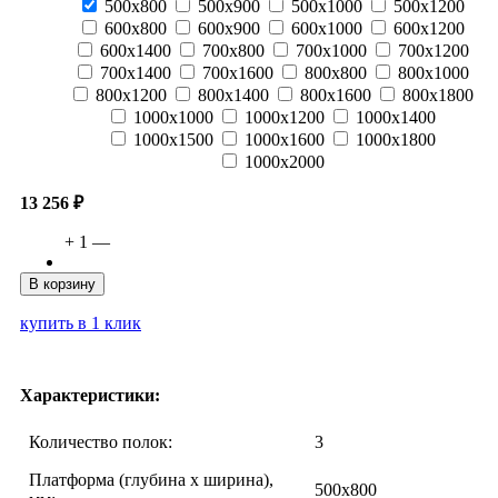
500х800
500х900
500х1000
500х1200
600х800
600х900
600х1000
600х1200
600х1400
700х800
700х1000
700х1200
700х1400
700х1600
800х800
800х1000
800х1200
800х1400
800х1600
800х1800
1000х1000
1000х1200
1000х1400
1000х1500
1000х1600
1000х1800
1000х2000
13 256 ₽
+
1
—
В корзину
купить в 1 клик
Характеристики:
Количество полок:
3
Платформа (глубина х ширина),
500х800