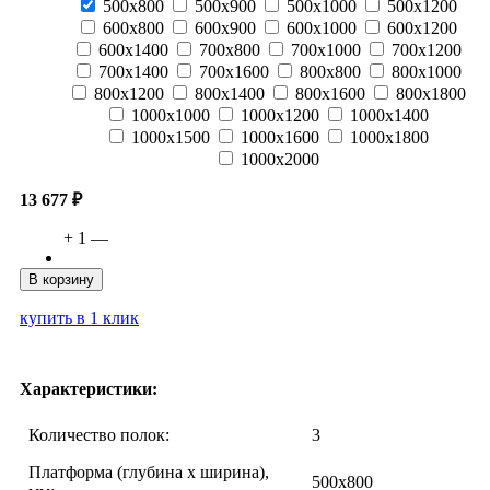
500х800
500х900
500х1000
500х1200
600х800
600х900
600х1000
600х1200
600х1400
700х800
700х1000
700х1200
700х1400
700х1600
800х800
800х1000
800х1200
800х1400
800х1600
800х1800
1000х1000
1000х1200
1000х1400
1000х1500
1000х1600
1000х1800
1000х2000
13 677 ₽
+
1
—
В корзину
купить в 1 клик
Характеристики:
Количество полок:
3
Платформа (глубина х ширина),
500х800